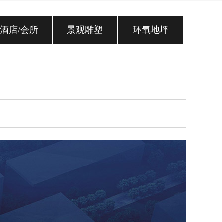
酒店/会所
景观雕塑
环氧地坪