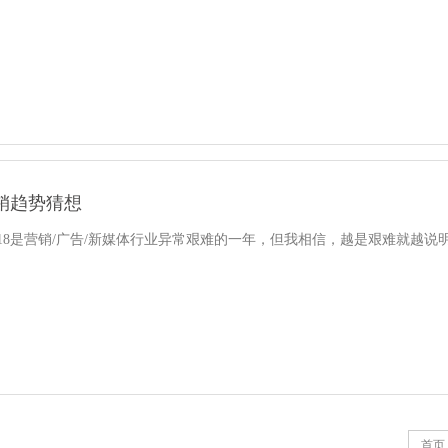
营销趋势猜想
018是营销/广告/新媒体行业异常艰难的一年，但我相信，越是艰难就越
首页