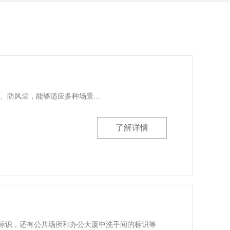
装、防风尘，能够适应多种场景…
了解详情
标识，还有公共场所和办公大厦中洗手间的标识等