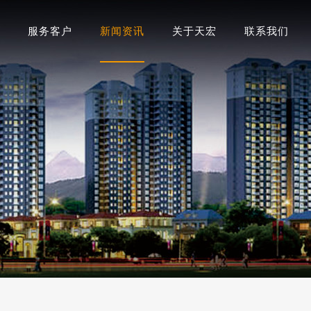
服务客户
新闻资讯
关于天宏
联系我们