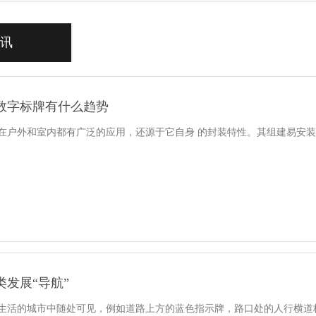
资讯
数字标牌有什么趋势
在户外和室内都有广泛的应用，还源于它自身 的封装特性。其组建易安
发展“导航”
生活的城市中随处可见，例如道路上方的蓝色指示牌，路口处的人行横道